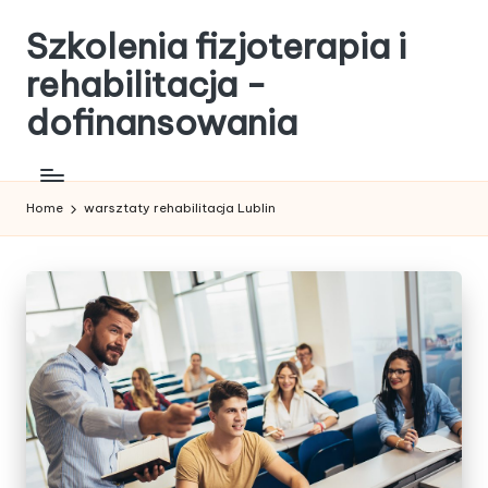
Szkolenia fizjoterapia i
Skip
to
rehabilitacja -
content
dofinansowania
Home
warsztaty rehabilitacja Lublin