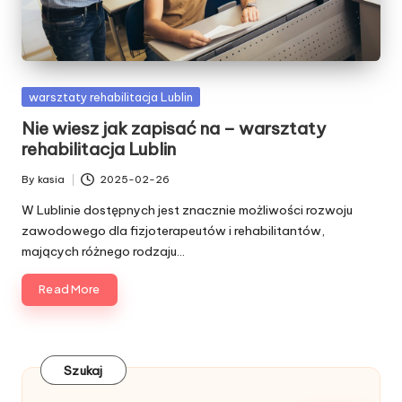
Posted
warsztaty rehabilitacja Lublin
in
Nie wiesz jak zapisać na – warsztaty
rehabilitacja Lublin
By
kasia
2025-02-26
Posted
by
W Lublinie dostępnych jest znacznie możliwości rozwoju
zawodowego dla fizjoterapeutów i rehabilitantów,
mających różnego rodzaju…
Read More
Szukaj