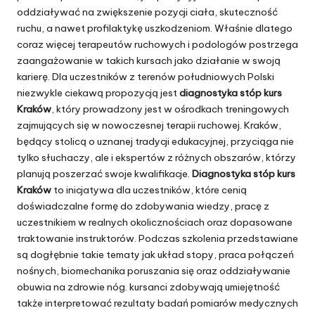
oddziaływać na zwiększenie pozycji ciała, skuteczność
ruchu, a nawet profilaktykę uszkodzeniom. Właśnie dlatego
coraz więcej terapeutów ruchowych i podologów postrzega
zaangażowanie w takich kursach jako działanie w swoją
karierę. Dla uczestników z terenów południowych Polski
niezwykle ciekawą propozycją jest
diagnostyka stóp kurs
Kraków
, który prowadzony jest w ośrodkach treningowych
zajmujących się w nowoczesnej terapii ruchowej. Kraków,
będący stolicą o uznanej tradycji edukacyjnej, przyciąga nie
tylko słuchaczy, ale i ekspertów z różnych obszarów, którzy
planują poszerzać swoje kwalifikacje.
Diagnostyka stóp kurs
Kraków
to inicjatywa dla uczestników, które cenią
doświadczalne formę do zdobywania wiedzy, pracę z
uczestnikiem w realnych okolicznościach oraz dopasowane
traktowanie instruktorów. Podczas szkolenia przedstawiane
są dogłębnie takie tematy jak układ stopy, praca połączeń
nośnych, biomechanika poruszania się oraz oddziaływanie
obuwia na zdrowie nóg. kursanci zdobywają umiejętność
także interpretować rezultaty badań pomiarów medycznych