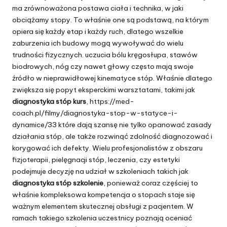
ma zrównoważona postawa ciała i technika, w jaki
obciążamy stopy. To właśnie one są podstawą, na którym
opiera się każdy etap i każdy ruch, dlatego wszelkie
zaburzenia ich budowy mogą wywoływać do wielu
trudności fizycznych. uczucia bólu kręgosłupa, stawów
biodrowych, nóg czy nawet głowy często mają swoje
źródło w nieprawidłowej kinematyce stóp. Właśnie dlatego
zwiększa się popyt eksperckimi warsztatami, takimi jak
diagnostyka stóp kurs
,
https://med-
coach.pl/filmy/diagnostyka-stop-w-statyce-i-
dynamice/33
które dają szansę nie tylko opanować zasady
działania stóp, ale także rozwinąć zdolność diagnozować i
korygować ich defekty. Wielu profesjonalistów z obszaru
fizjoterapii, pielęgnacji stóp, leczenia, czy estetyki
podejmuje decyzję na udział w szkoleniach takich jak
diagnostyka stóp szkolenie
, ponieważ coraz częściej to
właśnie kompleksowa kompetencja o stopach staje się
ważnym elementem skutecznej obsługi z pacjentem. W
ramach takiego szkolenia uczestnicy poznają oceniać