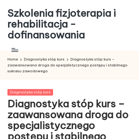
Szkolenia fizjoterapia i
Skip
to
rehabilitacja -
content
dofinansowania
Home
Diagnostyka stóp kurs
Diagnostyka stóp kurs –
zaawansowana droga do specjalistycznego postępu i stabilnego
sukcesu zawodowego
Posted
Diagnostyka stóp kurs
in
Diagnostyka stóp kurs –
zaawansowana droga do
specjalistycznego
postępu i stabilnego