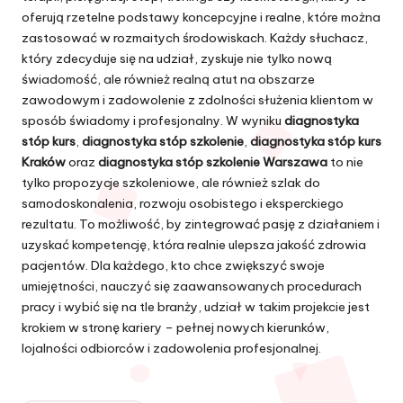
oferują rzetelne podstawy koncepcyjne i realne, które można
zastosować w rozmaitych środowiskach. Każdy słuchacz,
który zdecyduje się na udział, zyskuje nie tylko nową
świadomość, ale również realną atut na obszarze
zawodowym i zadowolenie z zdolności służenia klientom w
sposób świadomy i profesjonalny. W wyniku
diagnostyka
stóp kurs
,
diagnostyka stóp szkolenie
,
diagnostyka stóp kurs
Kraków
oraz
diagnostyka stóp szkolenie Warszawa
to nie
tylko propozycje szkoleniowe, ale również szlak do
samodoskonalenia, rozwoju osobistego i eksperckiego
rezultatu. To możliwość, by zintegrować pasję z działaniem i
uzyskać kompetencję, która realnie ulepsza jakość zdrowia
pacjentów. Dla każdego, kto chce zwiększyć swoje
umiejętności, nauczyć się zaawansowanych procedurach
pracy i wybić się na tle branży, udział w takim projekcie jest
krokiem w stronę kariery – pełnej nowych kierunków,
lojalności odbiorców i zadowolenia profesjonalnej.