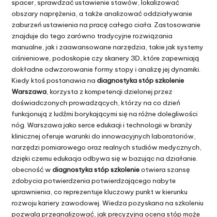
spacer, sprawdzać ustawienie stawów, lokalizować
obszary naprężenia, a także analizować oddziaływanie
zaburzeń ustawienia na pracę całego ciała. Zastosowanie
znajduje do tego zarówno tradycyjne rozwiązania
manualne, jak i zaawansowane narzędzia, takie jak systemy
ciśnieniowe, podoskopie czy skanery 3D, które zapewniają
dokładne odwzorowanie formy stopy i analizę jej dynamiki.
Kiedy ktoś postanawia na
diagnostyka stóp szkolenie
Warszawa
, korzysta z kompetencji dzielonej przez
doświadczonych prowadzących, którzy na co dzień
funkcjonują z ludźmi borykającymi się na różne dolegliwości
nóg. Warszawa jako serce edukacji i technologii w branży
klinicznej oferuje warunki do innowacyjnych laboratoriów,
narzędzi pomiarowego oraz realnych studiów medycznych,
dzięki czemu edukacja odbywa się w bazując na działanie.
obecność w
diagnostyka stóp szkolenie
otwiera szansę
zdobycia potwierdzenia potwierdzającego nabyte
uprawnienia, co reprezentuje kluczowy punkt w kierunku
rozwoju kariery zawodowej. Wiedza pozyskana na szkoleniu
pozwala przeanalizować, jak precyzyjna ocena stóp może