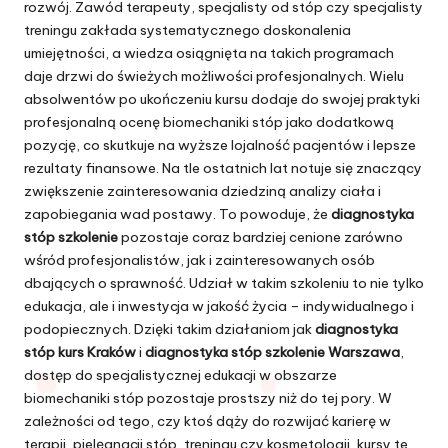
rozwój. Zawód terapeuty, specjalisty od stóp czy specjalisty
treningu zakłada systematycznego doskonalenia
umiejętności, a wiedza osiągnięta na takich programach
daje drzwi do świeżych możliwości profesjonalnych. Wielu
absolwentów po ukończeniu kursu dodaje do swojej praktyki
profesjonalną ocenę biomechaniki stóp jako dodatkową
pozycję, co skutkuje na wyższe lojalność pacjentów i lepsze
rezultaty finansowe. Na tle ostatnich lat notuje się znaczący
zwiększenie zainteresowania dziedziną analizy ciała i
zapobiegania wad postawy. To powoduje, że
diagnostyka
stóp szkolenie
pozostaje coraz bardziej cenione zarówno
wśród profesjonalistów, jak i zainteresowanych osób
dbających o sprawność. Udział w takim szkoleniu to nie tylko
edukacja, ale i inwestycja w jakość życia – indywidualnego i
podopiecznych. Dzięki takim działaniom jak
diagnostyka
stóp kurs Kraków
i
diagnostyka stóp szkolenie Warszawa
,
dostęp do specjalistycznej edukacji w obszarze
biomechaniki stóp pozostaje prostszy niż do tej pory. W
zależności od tego, czy ktoś dąży do rozwijać karierę w
terapii, pielęgnacji stóp, treningu czy kosmetologii, kursy te