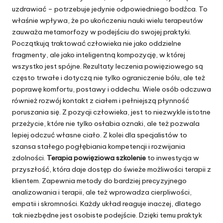
uzdrawiać – potrzebuje jedynie odpowiedniego bodźca. To
właśnie wpływa, że po ukończeniu nauki wielu terapeutów
zauważa metamorfozy w podejściu do swojej praktyki.
Początkują traktować człowieka nie jako oddzielne
fragmenty, ale jako inteligentną kompozycję, w której
wszystko jest spójne. Rezultaty leczenia powięziowego są
często trwałe i dotyczą nie tylko ograniczenie bólu, ale też
poprawę komfortu, postawy i oddechu. Wiele osób odczuwa
również rozwój kontakt z ciałem i pełniejszą płynność
poruszania się. Z pozycji człowieka, jest to niezwykle istotne
przeżycie, które nie tylko osłabia oznaki, ale też pozwala
lepiej odczuć własne ciało. Z kolei dla specjalistów to
szansa stałego pogłębiania kompetencji i rozwijania
zdolności.
Terapia powięziowa szkolenie
to inwestycja w
przyszłość, która daje dostęp do świeże możliwości terapii z
klientem. Zapewnia metody do bardziej precyzyjnego
analizowania i terapii, ale też wprowadza cierpliwości,
empatii i skromności. Każdy układ reaguje inaczej, dlatego
tak niezbędne jest osobiste podejście. Dzięki temu praktyk