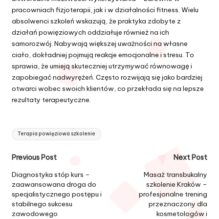
pracowniach fizjoterapii, jak i w działalności fitness. Wielu
absolwenci szkoleń wskazują, że praktyka zdobyte z
działań powięziowych oddziałuje również na ich
samorozwój. Nabywają większej uważności na własne
ciało, dokładniej pojmują reakcje emocjonalne i stresu. To
sprawia, że umieją skuteczniej utrzymywać równowagę i
zapobiegać nadwyrężeń. Często rozwijają się jako bardziej
otwarci wobec swoich klientów, co przekłada się na lepsze
rezultaty terapeutyczne.
Tags:
Terapia powięziowa szkolenie
Post
Previous Post
Next Post
navigation
Diagnostyka stóp kurs –
Masaż transbukalny
zaawansowana droga do
szkolenie Kraków –
specjalistycznego postępu i
profesjonalne trening
stabilnego sukcesu
przeznaczony dla
zawodowego
kosmetologów i