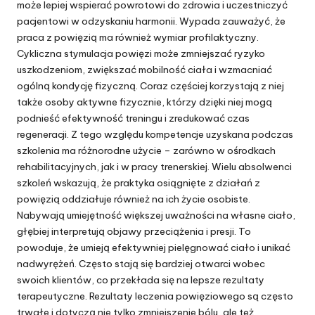
może lepiej wspierać powrotowi do zdrowia i uczestniczyć
pacjentowi w odzyskaniu harmonii. Wypada zauważyć, że
praca z powięzią ma również wymiar profilaktyczny.
Cykliczna stymulacja powięzi może zmniejszać ryzyko
uszkodzeniom, zwiększać mobilność ciała i wzmacniać
ogólną kondycję fizyczną. Coraz częściej korzystają z niej
także osoby aktywne fizycznie, którzy dzięki niej mogą
podnieść efektywność treningu i zredukować czas
regeneracji. Z tego względu kompetencje uzyskana podczas
szkolenia ma różnorodne użycie – zarówno w ośrodkach
rehabilitacyjnych, jak i w pracy trenerskiej. Wielu absolwenci
szkoleń wskazują, że praktyka osiągnięte z działań z
powięzią oddziałuje również na ich życie osobiste.
Nabywają umiejętność większej uważności na własne ciało,
głębiej interpretują objawy przeciążenia i presji. To
powoduje, że umieją efektywniej pielęgnować ciało i unikać
nadwyrężeń. Często stają się bardziej otwarci wobec
swoich klientów, co przekłada się na lepsze rezultaty
terapeutyczne. Rezultaty leczenia powięziowego są często
trwałe i dotyczą nie tylko zmniejszenie bólu, ale też