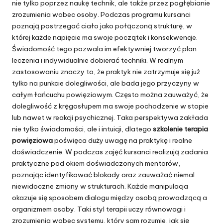
nie tylko poprzez naukę technik, ale także przez pogłębianie
zrozumienia wobec osoby. Podczas programu kursanci
poznają postrzegać ciało jako połączoną strukturę, w
której każde napięcie ma swoje początek i konsekwencje.
Świadomość tego pozwala im efektywniej tworzyć plan
leczenia i indywidualnie dobierać techniki. W realnym
zastosowaniu znaczy to, że praktyk nie zatrzymuje się już
tylko na punkcie dolegliwości, ale bada jego przyczyny w
całym łańcuchu powięziowym. Często można zauważyć, że
dolegliwość z kręgosłupem ma swoje pochodzenie w stopie
lub nawet w reakcji psychicznej. Taka perspektywa zakłada
nie tylko świadomości, ale i intuicji, dlatego
szkolenie terapia
powięziowa
poświęca duży uwagę na praktykę i realne
doświadczenie. W podczas zajęć kursanci realizują zadania
praktyczne pod okiem doświadczonych mentorów,
poznając identyfikować blokady oraz zauważać niemal
niewidoczne zmiany w strukturach. Każde manipulacja
okazuje się sposobem dialogu między osobą prowadzącą a
organizmem osoby. Taki styl terapii uczy równowagi i
zrozumienia wobec systemu, który sam rozumie, jak się