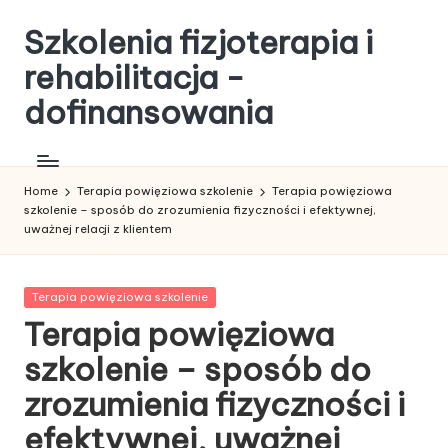
Szkolenia fizjoterapia i
Skip
to
rehabilitacja -
content
dofinansowania
Home
Terapia powięziowa szkolenie
Terapia powięziowa
szkolenie – sposób do zrozumienia fizyczności i efektywnej,
uważnej relacji z klientem
Posted
Terapia powięziowa szkolenie
in
Terapia powięziowa
szkolenie – sposób do
zrozumienia fizyczności i
efektywnej, uważnej