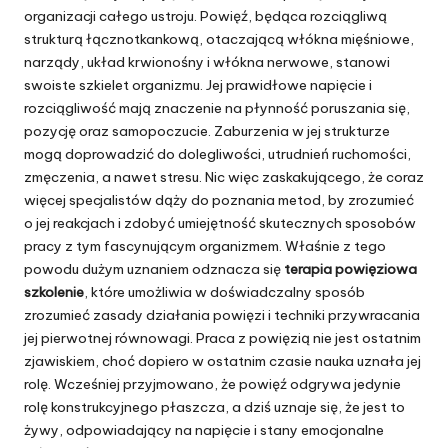
organizacji całego ustroju. Powięź, będąca rozciągliwą
strukturą łącznotkankową, otaczającą włókna mięśniowe,
narządy, układ krwionośny i włókna nerwowe, stanowi
swoiste szkielet organizmu. Jej prawidłowe napięcie i
rozciągliwość mają znaczenie na płynność poruszania się,
pozycję oraz samopoczucie. Zaburzenia w jej strukturze
mogą doprowadzić do dolegliwości, utrudnień ruchomości,
zmęczenia, a nawet stresu. Nic więc zaskakującego, że coraz
więcej specjalistów dąży do poznania metod, by zrozumieć
o jej reakcjach i zdobyć umiejętność skutecznych sposobów
pracy z tym fascynującym organizmem. Właśnie z tego
powodu dużym uznaniem odznacza się
terapia powięziowa
szkolenie
, które umożliwia w doświadczalny sposób
zrozumieć zasady działania powięzi i techniki przywracania
jej pierwotnej równowagi. Praca z powięzią nie jest ostatnim
zjawiskiem, choć dopiero w ostatnim czasie nauka uznała jej
rolę. Wcześniej przyjmowano, że powięź odgrywa jedynie
rolę konstrukcyjnego płaszcza, a dziś uznaje się, że jest to
żywy, odpowiadający na napięcie i stany emocjonalne