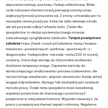
ulepszenie nastroju, postawy i funkcji oddechowej. Wiele
osób odczuwa również rozwój percepcji somatycznej i
większą płynność poruszania się. Z strony człowieka jest to
niezwykle cenne przeżycie, które nie tylko eliminuje oznaki,
ale też pozwala odkryć własne ciało. Z kolei dla
specjalistów to okazja systematycznego rozwoju
zawodowego i pogłębiania zdolności.
Terapia powięziowa
szkolenie
https://med-coach.pl/szkolenia-kursy/terapia-
miesniowo-powieziowych-punktow-spustowych-z-
diagnostyka-funkcjonalna-narzadu-ruchu/220
to rozwój
osobisty, która daje dostęp do różnorodne możliwości
działania terapeutycznego. Zapewnia metody do
skuteczniejszego analizowania i procesu uzdrawiania, ale
też kształtuje cierpliwości, empatii i skromności. Każdy układ
reaguje indywidualnie, dlatego tak niezbędne jest osobiste
metoda pracy. Dzięki temu specjalista może świadomiej
wspierać powrotowi do równowagi i uczestniczyć
pacjentowi w odzyskaniu harmonii. Wypada zauważyć, że
praca z powięzią ma również aspekt ochronny. Regularna