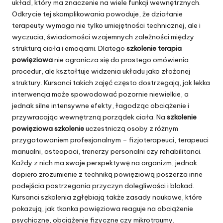
układ, który ma znaczenie na wiele funkcji wewnętrznych.
Odkrycie tej skomplikowania powoduje, że działanie
terapeuty wymaga nie tylko umiejętności technicznej, ale i
wyczucia, świadomości wzajemnych zależności między
strukturą ciała i emocjami. Dlatego
szkolenie terapia
powięziowa
nie ogranicza się do prostego omówienia
procedur, ale kształtuje widzenia układu jako złożonej
struktury. Kursanci takich zajęć często dostrzegają, jak lekka
interwencja może spowodować pozornie niewielkie, a
jednak silne intensywne efekty, łagodząc obciążenie i
przywracając wewnętrzną porządek ciała. Na
szkolenie
powięziowa szkolenie
uczestniczą osoby z różnym
przygotowaniem profesjonalnym – fizjoterapeuci, terapeuci
manualni, osteopaci, trenerzy personalni czy rehabilitanci.
Każdy z nich ma swoje perspektywę na organizm, jednak
dopiero zrozumienie z techniką powięziową poszerza inne
podejścia postrzegania przyczyn dolegliwości i blokad.
Kursanci szkolenia zgłębiają także zasady naukowe, które
pokazują, jak tkanka powięziowa reaguje na obciążenie
psychiczne, obciążenie fizyczne czy mikrotraumy.