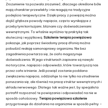
Zrozumienie ta pozwala zrozumieć, dlaczego określone bóle
mają charakter przewlekły i nie reagują na tradycyjne
podejścia terapeutyczne. Dzięki pracy z powięzią można
dojść głębsze powody napięcia, często wynikające z
przebytymi kontuzjami, bliznami czy doświadczeniami
wewnętrznymi. To właśnie wyróżnia tę praktykę tak
skuteczną i wyjątkową.
Szkolenie terapia powięziowa
pokazuje, jak poprzez świadomy pracę dłonią można
pobudzić reakcję samonaprawy organizmu. Nie bez
zagadnienia powtarza się, że ciało magazynuje
doświadczenia. W jego strukturach zapisane są nawyki
motoryczne, napięcia i odpowiedzi, które towarzyszą nas
przez całe istnienie. Jeśli powięź zostanie poddana
zwiększeniu napięcia, oddziałuje to nie tylko na utrudnienie
poruszania się, ale również na pracę struktur wewnętrznych i
układu nerwowego. Dlatego tak ważne jest, by specjalista
potrafił rozpoznać te powiązania i odpowiadać na nie w
sposób całościowy.
Terapia powięziowa szkolenie
przygotowuje do działania na organizmie w sposób pełny –