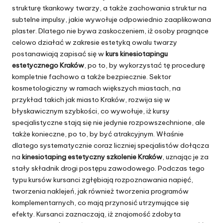
strukturę tkankowy twarzy, a także zachowania struktur na
subtelne impulsy, jakie wywołuje odpowiednio zaaplikowana
plaster. Dlatego nie bywa zaskoczeniem, iż osoby pragnące
celowo działać w zakresie estetyką owalu twarzy
postanawiają zapisać się w
kurs kinesiotapingu
estetycznego Kraków
, po to, by wykorzystać tę procedurę
kompletnie fachowo a także bezpiecznie. Sektor
kosmetologiczny w ramach większych miastach, na
przykład takich jak miasto Kraków, rozwija się w
błyskawicznym szybkości, co wywołuje, iż kursy
specjalistyczne stają się nie jedynie rozpowszechnione, ale
także konieczne, po to, by być atrakcyjnym. Właśnie
dlatego systematycznie coraz liczniej specjalistów dołącza
na
kinesiotaping estetyczny szkolenie Kraków
, uznając je za
stały składnik drogi postępu zawodowego. Podczas tego
typu kursów kursanci zgłębiają rozpoznawania napięć,
tworzenia naklejeń, jak również tworzenia programów
komplementarnych, co mają przynosić utrzymujące się
efekty. Kursanci zaznaczają, iż znajomość zdobyta