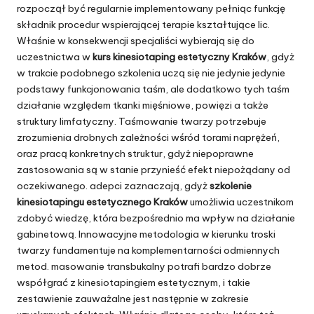
rozpoczął być regularnie implementowany pełniąc funkcję
składnik procedur wspierającej terapie kształtujące lic.
Właśnie w konsekwencji specjaliści wybierają się do
uczestnictwa w
kurs kinesiotaping estetyczny Kraków
, gdyż
w trakcie podobnego szkolenia uczą się nie jedynie jedynie
podstawy funkcjonowania taśm, ale dodatkowo tych taśm
działanie względem tkanki mięśniowe, powięzi a także
struktury limfatyczny. Taśmowanie twarzy potrzebuje
zrozumienia drobnych zależności wśród torami naprężeń,
oraz pracą konkretnych struktur, gdyż niepoprawne
zastosowania są w stanie przynieść efekt niepożądany od
oczekiwanego. adepci zaznaczają, gdyż
szkolenie
kinesiotapingu estetycznego Kraków
umożliwia uczestnikom
zdobyć wiedzę, która bezpośrednio ma wpływ na działanie
gabinetową. Innowacyjne metodologia w kierunku troski
twarzy fundamentuje na komplementarności odmiennych
metod. masowanie transbukalny potrafi bardzo dobrze
współgrać z kinesiotapingiem estetycznym, i takie
zestawienie zauważalne jest następnie w zakresie