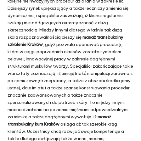
kolejne nieinwazyjnych procedur działania w zakresie lic.
Dzisiejszy rynek upiększający a także leczniczy zmienia się
dynamicznie, i specjaliści zauważają, iż klienci regularnie
szukają metod łączących autentyczność z dużą
skutecznością. Między innymi dlatego właśnie tak dużą
skalą rozpoznawalnością cieszy się
masaż transbukalny
szkolenie Kraków
, gdyż pozwala opanować procedurę,
która w ciągu poprzednich okresów została symbolem
celowej, innowacyjnej pracy w zakresie dogłębnymi
strukturami muskułów twarzy. Specjaliści zakończające takie
warsztaty zaznaczają, iż umiejętność manipulacji zarówno z
poziomu zewnętrznej strony, a także z obszaru środka jamy
ustnej, daje im atut a także szansę konstruowania procedur
znacznie zaawansowanych a także znacznie
spersonalizowanych do potrzeb skóry. To między innymi
mocna działanie na poziomie mięśniami odpowiedzialnymi
za mimikę a także dogłębnymi wywołuje, iż
masaż
transbukalny kurs Kraków
osiąga aż tak szerokie krąg
klientów. Uczestnicy chcą rozwijać swoje kompetencje a
także dlatego dołączają także w inne, mocniej