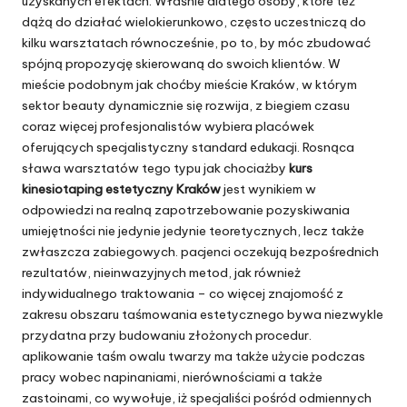
uzyskanych efektach. Właśnie dlatego osoby, które też
dążą do działać wielokierunkowo, często uczestniczą do
kilku warsztatach równocześnie, po to, by móc zbudować
spójną propozycję skierowaną do swoich klientów. W
mieście podobnym jak choćby mieście Kraków, w którym
sektor beauty dynamicznie się rozwija, z biegiem czasu
coraz więcej profesjonalistów wybiera placówek
oferujących specjalistyczny standard edukacji. Rosnąca
sława warsztatów tego typu jak chociażby
kurs
kinesiotaping estetyczny Kraków
jest wynikiem w
odpowiedzi na realną zapotrzebowanie pozyskiwania
umiejętności nie jedynie jedynie teoretycznych, lecz także
zwłaszcza zabiegowych. pacjenci oczekują bezpośrednich
rezultatów, nieinwazyjnych metod, jak również
indywidualnego traktowania – co więcej znajomość z
zakresu obszaru taśmowania estetycznego bywa niezwykle
przydatna przy budowaniu złożonych procedur.
aplikowanie taśm owalu twarzy ma także użycie podczas
pracy wobec napinaniami, nierównościami a także
zastoinami, co wywołuje, iż specjaliści pośród odmiennych