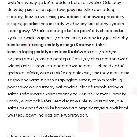
wybór inwestycja która oddaje bardzo szybko. Odbiorcy
decydują się na specjalistów, jacy nie tylko posiadają
metody, lecz także umieją świadomie planować procedury,
integrując odmienne metody w złożony kompletny system
zabiegowy. Właśnie dlatego każda pośród tych procedur
zyskuje zwiększające się docenienie, i warsztaty jak choćby
kurs kinesiotapingu estetycznego Kraków
a także
kinesiotaping estetyczny kurs Kraków
stają się stałym
częścią praktycznego postępu. Praktycy chcą proponować
więcej aniżeli jedynie standardowe terapie – chcą działać
głęboko, efektywnie a także organicznie, i metody manualne
zespolone wraz z kinesiotapingiem estetycznym realizują
podstawowe potrzeby całkowicie. Masaż transbukalny a
także taśmowanie kosmetyczny to kierunek rozwoju branży
urody, w ramach której jest kluczowe nie tylko rezultat, ale
także pewność a także harmonia z organicznymi zjawiskami
występującymi na poziomie warstwach.
Tags:
Masaż transbukalny szkolenie Kraków