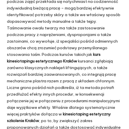
podczas zajęć przekłada się natychmiast na codzienność
indywidualną bieżącą pracę – mogą bardziej efektywnie
identyfikować potrzeby skóry a także we właściwy sposób
dopasowywać metody manualne a także tejpy.
Taśmowanie owalu twarzy ma także zastosowanie
podczas pracy z naprężeniami, dysproporcjami a także
zastoinami, co wywołuje, iż specjaliści pośród odmiennych
obszarów chcą zrozumieć podstawy przemyślanego
stosowania taśm. Podczas kursów takich jak
kurs
kinesiotapingu estetycznego Kraków
kursanci zgłębiają
zarówno klasycznych naklejeń liftingujących, a także
rozwiązań bardziej zaawansowanych, co integrują pracę
mechaniczne plastra razem z pracą z układem chłonnym.
Liczne grono pośród nich podkreśla, iż ta metoda potrafi
przedłużać efekty innych procedur, w konsekwencji
połączenie jej w połączeniu z procedurami manipulacyjnymi
daje wyjątkowe efekty. Właśnie dlatego systematycznie
więcej praktyków dołącza w
kinesiotaping estetyczny
szkolenie Kraków
, po to, by zwiększyć zakres
proponowanych działań a także dostosować indywidualne