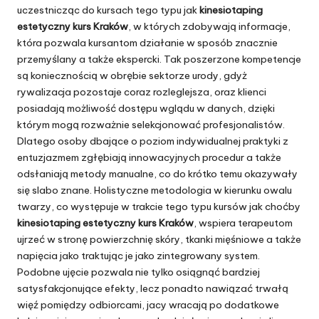
uczestnicząc do kursach tego typu jak
kinesiotaping
estetyczny kurs Kraków
, w których zdobywają informacje,
która pozwala kursantom działanie w sposób znacznie
przemyślany a także ekspercki. Tak poszerzone kompetencje
są koniecznością w obrębie sektorze urody, gdyż
rywalizacja pozostaje coraz rozleglejsza, oraz klienci
posiadają możliwość dostępu wglądu w danych, dzięki
którym mogą rozważnie selekcjonować profesjonalistów.
Dlatego osoby dbające o poziom indywidualnej praktyki z
entuzjazmem zgłębiają innowacyjnych procedur a także
odsłaniają metody manualne, co do krótko temu okazywały
się slabo znane. Holistyczne metodologia w kierunku owalu
twarzy, co występuje w trakcie tego typu kursów jak choćby
kinesiotaping estetyczny kurs Kraków
, wspiera terapeutom
ujrzeć w stronę powierzchnię skóry, tkanki mięśniowe a także
napięcia jako traktując je jako zintegrowany system.
Podobne ujęcie pozwala nie tylko osiągnąć bardziej
satysfakcjonujące efekty, lecz ponadto nawiązać trwałą
więź pomiędzy odbiorcami, jacy wracają po dodatkowe