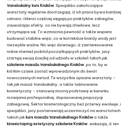
transbukalny kurs Kraków
. Specjaliści zakończające
warsztaty regularnie dostrzegają, iż ich praca bywa bardziej
celowa, i klienci częściej sięgają po praktyków zabiegów,
zauważając efekty, co nie bywają chwilowe, lecz
utrzymujące się. To wzmacnia pewność a także wspiera
budować stabilne więzi, co w kontekście branży urody jest
niezwykle ważne. Nic więc dziwnego, iż zainteresowanie
rośnie również pośród początkujących praktyków, jacy
startują swoją ścieżkę od udziału w szkoleń takich jak
szkolenie masażu transbukalnego Kraków
, po to, by w
krótkim czasie zostać wprowadzonym do świat
nowoczesnych metod. Te wszystkie opisane warsztaty –
tak jak masaż transbukalny, a także taśmowanie
kosmetyczny – stanowią mocną podstawę w kierunku
rozwijania profesjonalnej, dopasowanej propozycji
zabiegowej. Sektor kosmetologiczny bez przerwy ewoluuje, i
specjaliści, jacy postanawiają uczestniczyć na warsztatach
takich jak
kurs masażu transbukalnego Kraków
a także
kinesiotaping estetyczny szkolenie Kraków
, wskazują, iż ten