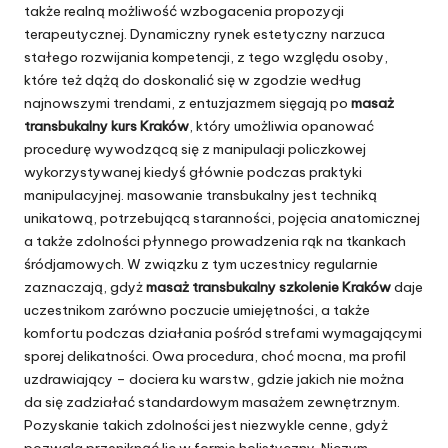
także realną możliwość wzbogacenia propozycji
terapeutycznej. Dynamiczny rynek estetyczny narzuca
stałego rozwijania kompetencji, z tego względu osoby,
które też dążą do doskonalić się w zgodzie według
najnowszymi trendami, z entuzjazmem sięgają po
masaż
transbukalny kurs Kraków
, który umożliwia opanować
procedurę wywodzącą się z manipulacji policzkowej
wykorzystywanej kiedyś głównie podczas praktyki
manipulacyjnej. masowanie transbukalny jest techniką
unikatową, potrzebującą staranności, pojęcia anatomicznej
a także zdolności płynnego prowadzenia rąk na tkankach
śródjamowych. W związku z tym uczestnicy regularnie
zaznaczają, gdyż
masaż transbukalny szkolenie Kraków
daje
uczestnikom zarówno poczucie umiejętności, a także
komfortu podczas działania pośród strefami wymagającymi
sporej delikatności. Owa procedura, choć mocna, ma profil
uzdrawiający – dociera ku warstw, gdzie jakich nie można
da się zadziałać standardowym masażem zewnętrznym.
Pozyskanie takich zdolności jest niezwykle cenne, gdyż