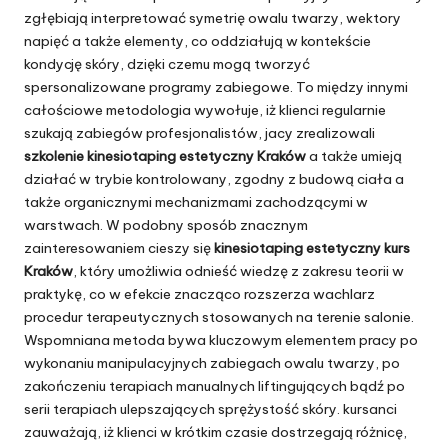
zgłębiają interpretować symetrię owalu twarzy, wektory
napięć a także elementy, co oddziałują w kontekście
kondycję skóry, dzięki czemu mogą tworzyć
spersonalizowane programy zabiegowe. To między innymi
całościowe metodologia wywołuje, iż klienci regularnie
szukają zabiegów profesjonalistów, jacy zrealizowali
szkolenie kinesiotaping estetyczny Kraków
a także umieją
działać w trybie kontrolowany, zgodny z budową ciała a
także organicznymi mechanizmami zachodzącymi w
warstwach. W podobny sposób znacznym
zainteresowaniem cieszy się
kinesiotaping estetyczny kurs
Kraków
, który umożliwia odnieść wiedzę z zakresu teorii w
praktykę, co w efekcie znacząco rozszerza wachlarz
procedur terapeutycznych stosowanych na terenie salonie.
Wspomniana metoda bywa kluczowym elementem pracy po
wykonaniu manipulacyjnych zabiegach owalu twarzy, po
zakończeniu terapiach manualnych liftingujących bądź po
serii terapiach ulepszających sprężystość skóry. kursanci
zauważają, iż klienci w krótkim czasie dostrzegają różnicę,