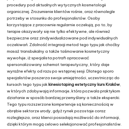
procedury pod aktualnych wytycznych kosmetologii
organicznej. Zrozumienie klientów rośnie, oraz równolegle
potrzeby w stosunku do profesjonalistów. Osoby
korzystające z pracownie regularnie oczekują, po to, by
terapie okazywały się nie tylko efektywne, ale również
bezpieczne oraz zindywidualizowane pod indywidualnych
oczekiwań. Zdolność integracji metod tego typu jak choćby
masaż transbukalny a także taśmowanie kosmetyczny
wywołuje, iż specjalista potrafi opracować
spersonalizowany schemat terapeutyczny, który daje
wyraźne efekty od razu po wstępnej sesji. Dlatego sporo
specjalistów poszerza swoje umiejętności, uczestnicząc do
kursach tego typu jak
kinesiotaping estetyczny kurs Kraków
,
w których zdobywają informacje, która pozwala praktykom
działanie w sposób bardziej przemyślany a także ekspercki.
Tego typu rozszerzone kompetencje są koniecznością w
obrębie sektorze urody, gdyż rynek pozostaje coraz
rozleglejsza, oraz klienci posiadają możliwość do informacji,
dzięki którym mogą celowo selekcjonować profesjonalistów.