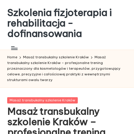
Szkolenia fizjoterapia i
Skip
to
rehabilitacja -
content
dofinansowania
Home
Masaż transbukalny szkolenie Kraków
Masaż
transbukalny szkolenie Kraków – profesjonalne trening
przeznaczony dla kosmetologów i terapeutów, przygotowujący
celowe, precyzyjne i całościowej praktyki z wewnętrznymi
strukturami owalu twarzy
Posted
Masaż transbukalny szkolenie Kraków
in
Masaż transbukalny
szkolenie Kraków –
profesjonalne trening