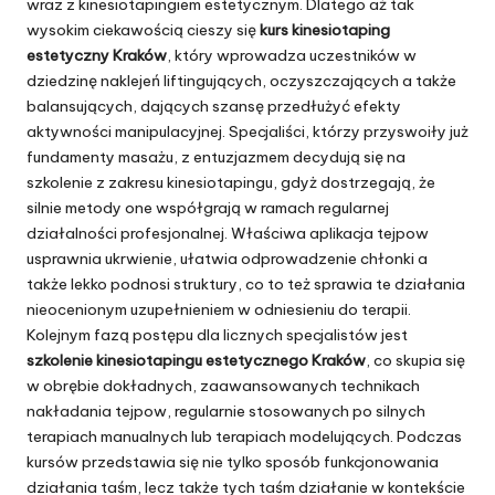
wraz z kinesiotapingiem estetycznym. Dlatego aż tak
wysokim ciekawością cieszy się
kurs kinesiotaping
estetyczny Kraków
, który wprowadza uczestników w
dziedzinę naklejeń liftingujących, oczyszczających a także
balansujących, dających szansę przedłużyć efekty
aktywności manipulacyjnej. Specjaliści, którzy przyswoiły już
fundamenty masażu, z entuzjazmem decydują się na
szkolenie z zakresu kinesiotapingu, gdyż dostrzegają, że
silnie metody one współgrają w ramach regularnej
działalności profesjonalnej. Właściwa aplikacja tejpow
usprawnia ukrwienie, ułatwia odprowadzenie chłonki a
także lekko podnosi struktury, co to też sprawia te działania
nieocenionym uzupełnieniem w odniesieniu do terapii.
Kolejnym fazą postępu dla licznych specjalistów jest
szkolenie kinesiotapingu estetycznego Kraków
, co skupia się
w obrębie dokładnych, zaawansowanych technikach
nakładania tejpow, regularnie stosowanych po silnych
terapiach manualnych lub terapiach modelujących. Podczas
kursów przedstawia się nie tylko sposób funkcjonowania
działania taśm, lecz także tych taśm działanie w kontekście