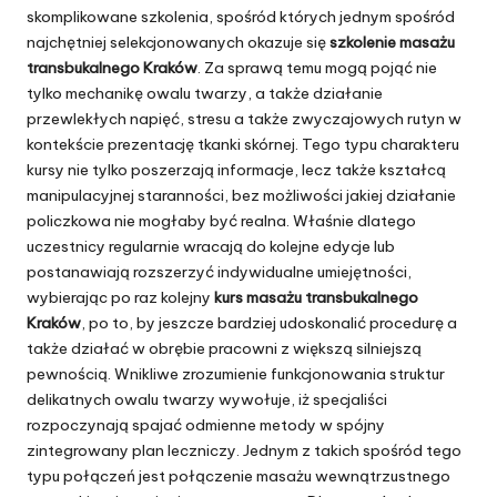
skomplikowane szkolenia, spośród których jednym spośród
najchętniej selekcjonowanych okazuje się
szkolenie masażu
transbukalnego Kraków
. Za sprawą temu mogą pojąć nie
tylko mechanikę owalu twarzy, a także działanie
przewlekłych napięć, stresu a także zwyczajowych rutyn w
kontekście prezentację tkanki skórnej. Tego typu charakteru
kursy nie tylko poszerzają informacje, lecz także kształcą
manipulacyjnej staranności, bez możliwości jakiej działanie
policzkowa nie mogłaby być realna. Właśnie dlatego
uczestnicy regularnie wracają do kolejne edycje lub
postanawiają rozszerzyć indywidualne umiejętności,
wybierając po raz kolejny
kurs masażu transbukalnego
Kraków
, po to, by jeszcze bardziej udoskonalić procedurę a
także działać w obrębie pracowni z większą silniejszą
pewnością. Wnikliwe zrozumienie funkcjonowania struktur
delikatnych owalu twarzy wywołuje, iż specjaliści
rozpoczynają spajać odmienne metody w spójny
zintegrowany plan leczniczy. Jednym z takich spośród tego
typu połączeń jest połączenie masażu wewnątrzustnego