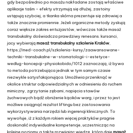
gdy bezpośrednio po masażu nakładane zostają właściwe
aplikacje taśm – efekty utrzymują się dłużej, zastoiny
ustępują szybciej, a tkanka skórna prezentuje się zdrowiej a
także znacznie promiennie. Jeżeli organiczne metody zyskują
coraz większe zakres entuzjastów, wówczas także masaż
transbukalny doświadcza prawdziwy renesans. kursanci,
jacy wybierają
masaż transbukalny szkolenie Kraków
,
https://med-coach.pl/szkolenia-kursy/zaawansowane-
techniki-transbukalne-w-stomatologii-i-estetyce-
wedlug-koncepcji-physiokobido/1012
zaznaczają, iż bywa
to metoda potrzebująca jednak w tym samym czasie
niezwykle satysfakcjonująca. Umożliwia przeniknąć w
okolice struktur odpowiedzialnych w odniesieniu do ruchem
mimiczny, zgrzytanie zębami, napięcia stawów
żuchwowych bądź obniżenie kącików warg, i przez to jest
możliwe osiągnąć rezultat liftingu bez zastosowania
wykorzystywania narzędzi lub ingerencji klinicznych. To
wywołuje, iż z każdym rokiem więcej praktyków pragnie
doskonalić indywidualne kompetencje, uczestnicząc na
kolejne poziomy a także rozwijając wiedzę, którą daje
masaż