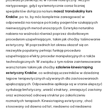
pozwala przeniknąć lic w formie holistyczny. Niczym
nietypowego, gdyż systematycznie coraz liczniej
specjalistów dołącza na kurs
masaż transbukalny kurs
Kraków
, po to, by móc kompletnie zareagować w
odpowiedzi na rosnące potrzeby pacjentów szukających
nieinwazyjnych metod unoszących. Estetyka naturalna
nabiera na ważności również poprzez dodatkowym
procedurom uzupełniającym, takim jak choćby taśmowanie
estetyczny. W poprzednich lat okresu okazał się on
niezwykle popularny pełniąc funkcję procedura
uzupełniająca efekty procedur manipulacyjnych a także
technologicznych. W związku z tym rośnie zainteresowanie
warsztatami takimi jak choćby
szkolenie kinesiotaping
estetyczny Kraków
, co wdrażają uczestników w dziedzinę
tejpow terapeutycznych używanych dla zastosowaniach
upiększających. Odpowiednie aplikacje są w stanie ulepszyć
cyrkulację limfatyczny, unieść struktury, zmniejszyć zastoiny
oraz wzmacniać odnowę struktur po zakończeniu
rozmaitych terapiach. Kinesiotaping estetyczny, choć
stosowany od dawna od lat, niedawno od niedawna