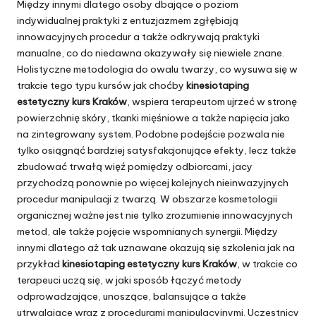
Między innymi dlatego osoby dbające o poziom
indywidualnej praktyki z entuzjazmem zgłębiają
innowacyjnych procedur a także odkrywają praktyki
manualne, co do niedawna okazywały się niewiele znane.
Holistyczne metodologia do owalu twarzy, co wysuwa się w
trakcie tego typu kursów jak choćby
kinesiotaping
estetyczny kurs Kraków
, wspiera terapeutom ujrzeć w stronę
powierzchnię skóry, tkanki mięśniowe a także napięcia jako
na zintegrowany system. Podobne podejście pozwala nie
tylko osiągnąć bardziej satysfakcjonujące efekty, lecz także
zbudować trwałą więź pomiędzy odbiorcami, jacy
przychodzą ponownie po więcej kolejnych nieinwazyjnych
procedur manipulacji z twarzą. W obszarze kosmetologii
organicznej ważne jest nie tylko zrozumienie innowacyjnych
metod, ale także pojęcie wspomnianych synergii. Między
innymi dlatego aż tak uznawane okazują się szkolenia jak na
przykład
kinesiotaping estetyczny kurs Kraków
, w trakcie co
terapeuci uczą się, w jaki sposób łączyć metody
odprowadzające, unoszące, balansujące a także
utrwalające wraz z procedurami manipulacyjnymi. Uczestnicy