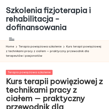
Szkolenia fizjoterapia i
Skip
to
rehabilitacja -
content
dofinansowania
Home
Terapia powięziowa szkolenie
Kurs terapii powięziowej
z technikami pracy z ciałem — praktyczny przewodnik dla
terapeutów i pasjonatów
Posted
Terapia powięziowa szkolenie
in
Kurs terapii powięziowej z
technikami pracy z
ciałem — praktyczny
przewodnik dla