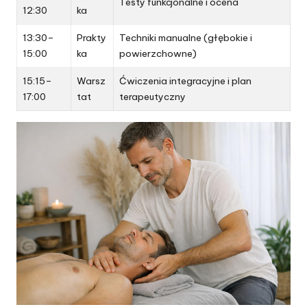
Testy funkcjonalne i ocena
12:30
ka
13:30–
Prakty
Techniki manualne (głębokie i
15:00
ka
powierzchowne)
15:15–
Warsz
Ćwiczenia integracyjne i plan
17:00
tat
terapeutyczny