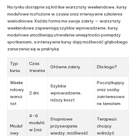
Na rynku dostępne są krótkie warsztaty weekendowe, kursy
modułowe rozłożone w czasie oraz intensywne szkolenia
wielodniowe. Każda forma ma swoje zalety — warsztaty
weekendowe zapewniają szybkie wprowadzenie, kursy
modułowe umożliwiają utrwalenie umiejętności pomiędzy
spotkaniami, a intensywne kursy dają możliwość głębokiego
zanurzenia się w praktykę.
Typ
Czas
Główne zalety
Dla kogo?
kursu
trwania
Weeke
Początkujący
Szybkie
ndowy
oraz osoby
2 dni
wprowadzenie,
warsz
zainteresowa
niższy koszt
tat
ne tematem
4–6
Stopniowe
Terapeuci
modułó
Moduł
przyswajanie
chcący
w (raz
owy
wiedzy, możliwość
wdrożyć