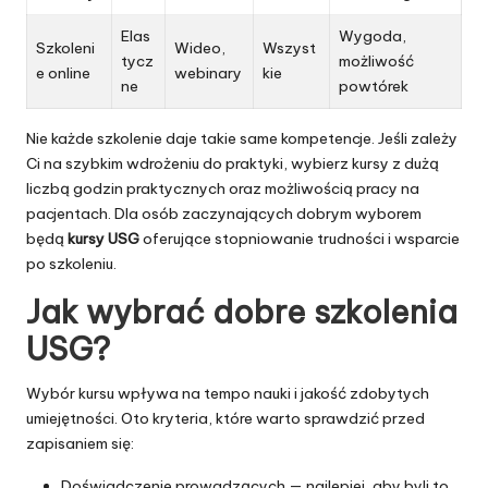
Elas
Wygoda,
Szkoleni
Wideo,
Wszyst
tycz
możliwość
e online
webinary
kie
ne
powtórek
Nie każde szkolenie daje takie same kompetencje. Jeśli zależy
Ci na szybkim wdrożeniu do praktyki, wybierz kursy z dużą
liczbą godzin praktycznych oraz możliwością pracy na
pacjentach. Dla osób zaczynających dobrym wyborem
będą
kursy USG
oferujące stopniowanie trudności i wsparcie
po szkoleniu.
Jak wybrać dobre
szkolenia
USG
?
Wybór kursu wpływa na tempo nauki i jakość zdobytych
umiejętności. Oto kryteria, które warto sprawdzić przed
zapisaniem się:
Doświadczenie prowadzących — najlepiej, aby byli to