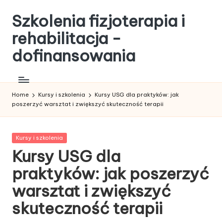
Szkolenia fizjoterapia i
Skip
to
rehabilitacja -
content
dofinansowania
Home
Kursy i szkolenia
Kursy USG dla praktyków: jak
poszerzyć warsztat i zwiększyć skuteczność terapii
Posted
Kursy i szkolenia
in
Kursy USG dla
praktyków: jak poszerzyć
warsztat i zwiększyć
skuteczność terapii