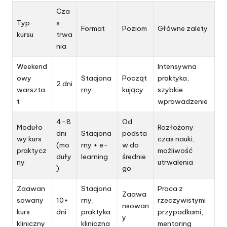
Cza
Typ
s
Format
Poziom
Główne zalety
kursu
trwa
nia
Weekend
Intensywna
owy
Stacjona
Począt
praktyka,
2 dni
warszta
rny
kujący
szybkie
t
wprowadzenie
4–8
Od
Moduło
Rozłożony
dni
Stacjona
podsta
wy kurs
czas nauki,
(mo
rny + e-
w do
praktycz
możliwość
duły
learning
średnie
ny
utrwalenia
)
go
Zaawan
Stacjona
Praca z
Zaawa
sowany
10+
rny,
rzeczywistymi
nsowan
kurs
dni
praktyka
przypadkami,
y
kliniczny
kliniczna
mentoring