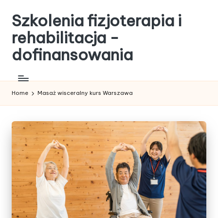
Szkolenia fizjoterapia i
Skip
to
rehabilitacja -
content
dofinansowania
Home
Masaż wisceralny kurs Warszawa