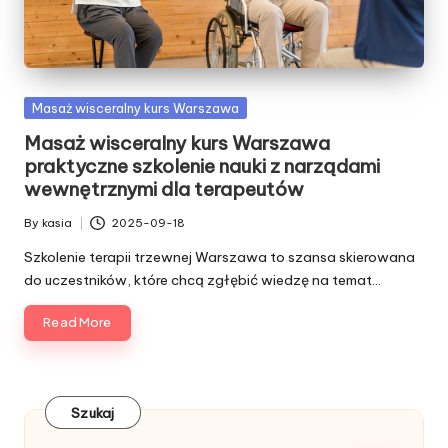
Posted
Masaż wisceralny kurs Warszawa
in
Masaż wisceralny kurs Warszawa
praktyczne szkolenie nauki z narządami
wewnętrznymi dla terapeutów
By
kasia
2025-09-18
Posted
by
Szkolenie terapii trzewnej Warszawa to szansa skierowana
do uczestników, które chcą zgłębić wiedzę na temat…
Read More
Szukaj