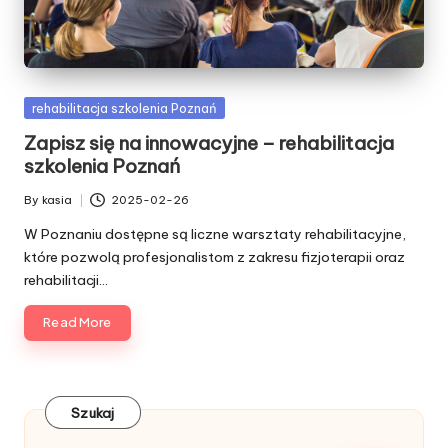
Posted
rehabilitacja szkolenia Poznań
in
Zapisz się na innowacyjne – rehabilitacja
szkolenia Poznań
By
kasia
2025-02-26
Posted
by
W Poznaniu dostępne są liczne warsztaty rehabilitacyjne,
które pozwolą profesjonalistom z zakresu fizjoterapii oraz
rehabilitacji…
Read More
Szukaj